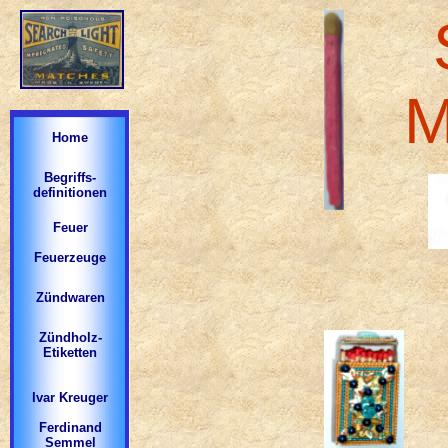
M
Home
Begriffs-
definitionen
Feuer
Feuerzeuge
Zündwaren
Zündholz-
Etiketten
Ivar Kreuger
Ferdinand
Semmel