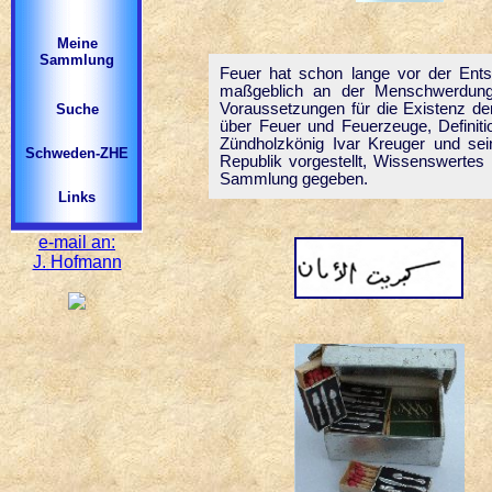
Meine
Sammlung
Feuer hat schon lange vor der Entst
maßgeblich an der Menschwerdung d
Voraussetzungen für die Existenz de
Suche
über Feuer und Feuerzeuge, Definiti
Zündholzkönig Ivar Kreuger und se
Schweden-ZHE
Republik vorgestellt, Wissenswertes 
Sammlung gegeben.
Links
e-mail an:
J. Hofmann